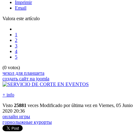
Imprimir
Email
Valora este artículo
1
2
3
4
5
(0 votos)
чехол для планшета
создать сайт на joomla
+ info
Visto
25881
veces
Modificado por última vez en Viernes, 05 Junio
2020 20:36
онлайн игры
горнолыжные курорты