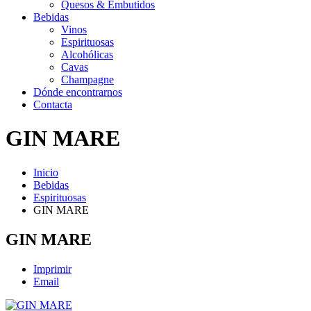
Quesos & Embutidos
Bebidas
Vinos
Espirituosas
Alcohólicas
Cavas
Champagne
Dónde encontrarnos
Contacta
GIN MARE
Inicio
Bebidas
Espirituosas
GIN MARE
GIN MARE
Imprimir
Email